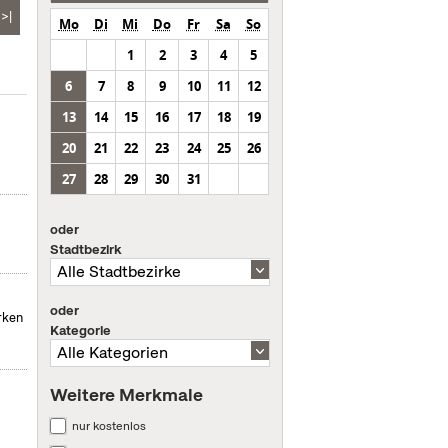
>|
Mo
Di
Mi
Do
Fr
Sa
So
1
2
3
4
5
6
7
8
9
10
11
12
13
14
15
16
17
18
19
20
21
22
23
24
25
26
27
28
29
30
31
oder
Stadtbezirk
oder
rken
Kategorie
Weitere Merkmale
nur kostenlos