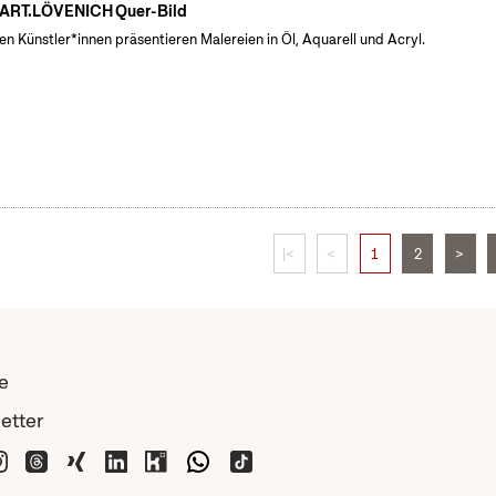
 ART.LÖVENICH Quer-Bild
en Künstler*innen präsentieren Malereien in Öl, Aquarell und Acryl.
|<
<
1
2
>
e
etter