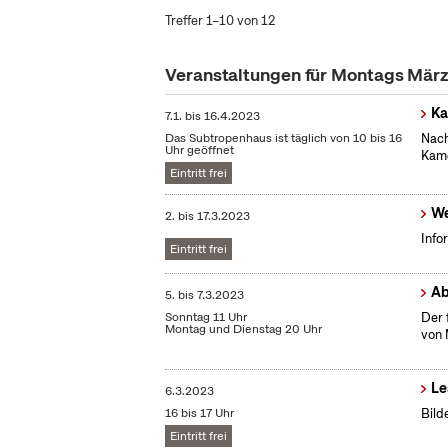
Treffer 1–10 von 12
Veranstaltungen für Montags Mär
Ka
7.1.
bis
16.4.2023
Das Subtropenhaus ist täglich von 10 bis 16
Nach
Uhr geöffnet
Kame
Eintritt frei
We
2.
bis
17.3.2023
Info
Eintritt frei
Ab
5.
bis
7.3.2023
Sonntag 11 Uhr
Der 
Montag und Dienstag 20 Uhr
von 
Le
6.3.2023
16 bis 17 Uhr
Bild
Eintritt frei