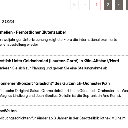
|<
<
1
2
>
z 2023
melien - Fernöstlicher Blütenzauber
 zweijähriger Unterbrechung zeigt die Flora die international prämierte
lienausstellung wieder
stlich Unter Goldschmied (Laurenz-Carré) in Köln-Altstadt/Nord
rmieren Sie sich zur Planung und geben Sie eine Stellungnahme ab.
onnementkonzert "Glaslicht" des Gürzenich-Orchester Köln
finnische Dirigient Sakari Oramo debütiert beim Gürzenich-Orchester mit We
Magnus Lindberg und Jean Sibelius. Solistin ist die Sopranistin Anu Komsi.
seWelten
erbuchgeschichten für Kinder ab 3 Jahren in der Stadtteilbibliothek Mülheim