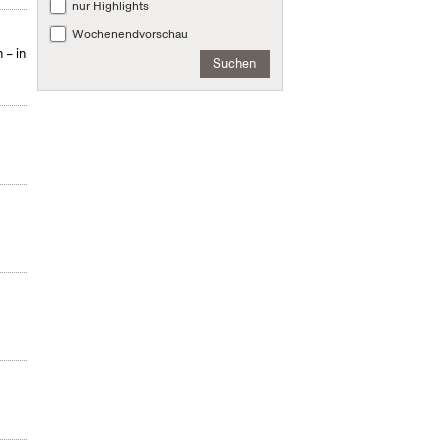
nur Highlights
Wochenendvorschau
 – in
Suchen