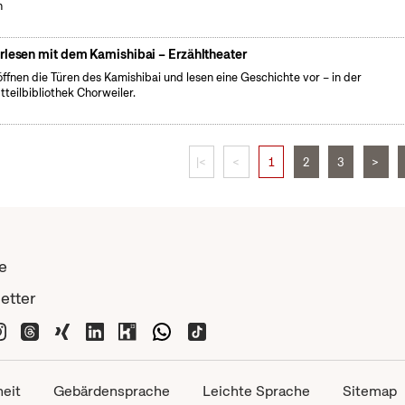
h
rlesen mit dem Kamishibai – Erzähltheater
öffnen die Türen des Kamishibai und lesen eine Geschichte vor – in der
tteilbibliothek Chorweiler.
|<
<
1
2
3
>
e
etter
heit
Gebärdensprache
Leichte Sprache
Sitemap