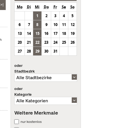
>|
Mo
Di
Mi
Do
Fr
Sa
So
1
2
3
4
5
6
7
8
9
10
11
12
13
14
15
16
17
18
19
m
20
21
22
23
24
25
26
27
28
29
30
31
oder
Stadtbezirk
oder
Kategorie
Weitere Merkmale
nur kostenlos