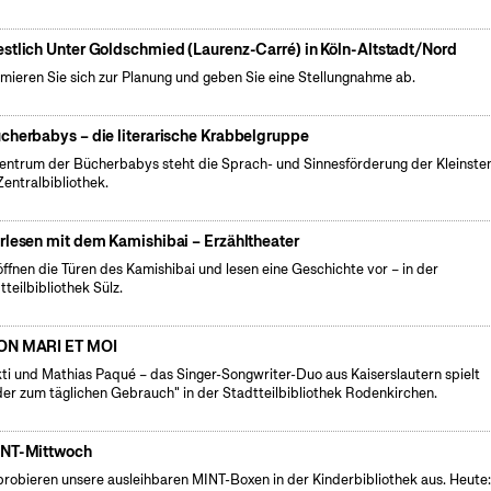
stlich Unter Goldschmied (Laurenz-Carré) in Köln-Altstadt/Nord
rmieren Sie sich zur Planung und geben Sie eine Stellungnahme ab.
cherbabys – die literarische Krabbelgruppe
entrum der Bücherbabys steht die Sprach- und Sinnesförderung der Kleinsten
Zentralbibliothek.
rlesen mit dem Kamishibai – Erzähltheater
öffnen die Türen des Kamishibai und lesen eine Geschichte vor – in der
tteilbibliothek Sülz.
N MARI ET MOI
ti und Mathias Paqué – das Singer-Songwriter-Duo aus Kaiserslautern spielt
der zum täglichen Gebrauch" in der Stadtteilbibliothek Rodenkirchen.
NT-Mittwoch
probieren unsere ausleihbaren MINT-Boxen in der Kinderbibliothek aus. Heute