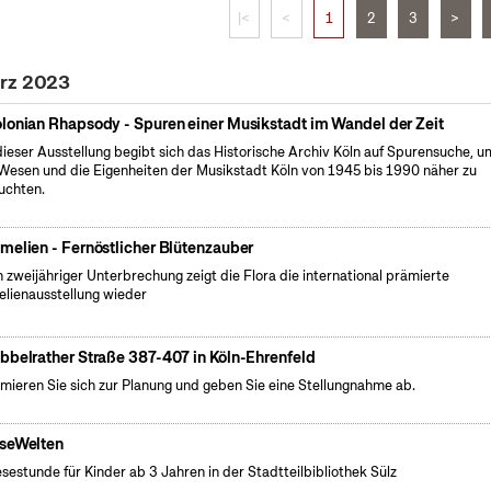
|<
<
1
2
3
>
ärz 2023
lonian Rhapsody - Spuren einer Musikstadt im Wandel der Zeit
dieser Ausstellung begibt sich das Historische Archiv Köln auf Spurensuche, u
Wesen und die Eigenheiten der Musikstadt Köln von 1945 bis 1990 näher zu
uchten.
melien - Fernöstlicher Blütenzauber
 zweijähriger Unterbrechung zeigt die Flora die international prämierte
lienausstellung wieder
bbelrather Straße 387-407 in Köln-Ehrenfeld
rmieren Sie sich zur Planung und geben Sie eine Stellungnahme ab.
seWelten
esestunde für Kinder ab 3 Jahren in der Stadtteilbibliothek Sülz