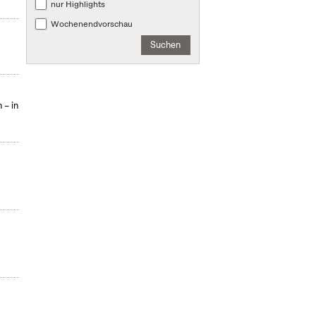
nur Highlights
Wochenendvorschau
Suchen
 – in
: