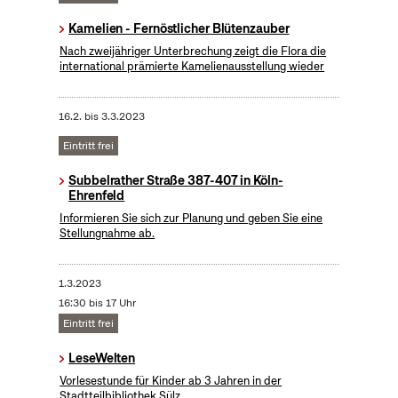
Kamelien - Fernöstlicher Blütenzauber
Nach zweijähriger Unterbrechung zeigt die Flora die
international prämierte Kamelienausstellung wieder
16.2.
bis
3.3.2023
Eintritt frei
Subbelrather Straße 387-407 in Köln-
Ehrenfeld
Informieren Sie sich zur Planung und geben Sie eine
Stellungnahme ab.
1.3.2023
16:30 bis 17 Uhr
Eintritt frei
LeseWelten
Vorlesestunde für Kinder ab 3 Jahren in der
Stadtteilbibliothek Sülz