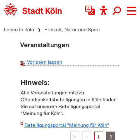
zum Inhalt springen
Leben in Köln
Freizeit, Natur und Sport
Veranstaltungen
Vorlesen lassen
Hinweis:
Alle Veranstaltungen mit/zu
Öffentlichkeitsbeteiligungen in Köln finden
Sie auf unserem Beteiligungsportal
"Meinung für Köln".
Beteiligungsportal "Meinung für Köln"
|<
<
1
2