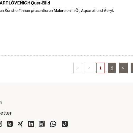
 ART.LÖVENICH Quer-Bild
en Künstler*innen präsentieren Malereien in Öl, Aquarell und Acryl.
|<
<
1
2
>
e
etter