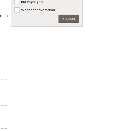
nur Highlights
Wochenendvorschau
 – in
Suchen