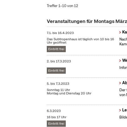
Treffer 1–10 von 12
Veranstaltungen für Montags Mär
Ka
7.1.
bis
16.4.2023
Das Subtropenhaus ist täglich von 10 bis 16
Nach
Uhr geöffnet
Kame
Eintritt frei
We
2.
bis
17.3.2023
Info
Eintritt frei
Ab
5.
bis
7.3.2023
Sonntag 11 Uhr
Der 
Montag und Dienstag 20 Uhr
von 
Le
6.3.2023
16 bis 17 Uhr
Bild
Eintritt frei