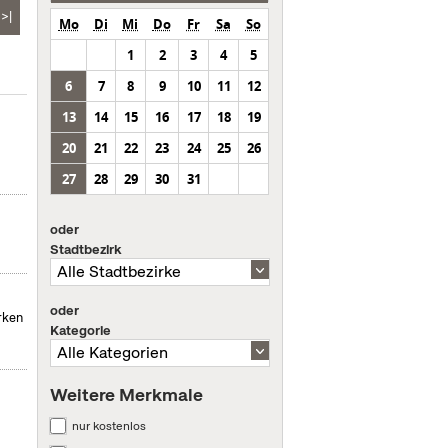
>|
Mo
Di
Mi
Do
Fr
Sa
So
1
2
3
4
5
6
7
8
9
10
11
12
13
14
15
16
17
18
19
20
21
22
23
24
25
26
27
28
29
30
31
oder
Stadtbezirk
oder
rken
Kategorie
Weitere Merkmale
nur kostenlos