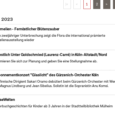
|<
<
1
2
>
z 2023
melien - Fernöstlicher Blütenzauber
 zweijähriger Unterbrechung zeigt die Flora die international prämierte
lienausstellung wieder
stlich Unter Goldschmied (Laurenz-Carré) in Köln-Altstadt/Nord
rmieren Sie sich zur Planung und geben Sie eine Stellungnahme ab.
onnementkonzert "Glaslicht" des Gürzenich-Orchester Köln
finnische Dirigient Sakari Oramo debütiert beim Gürzenich-Orchester mit We
Magnus Lindberg und Jean Sibelius. Solistin ist die Sopranistin Anu Komsi.
seWelten
erbuchgeschichten für Kinder ab 3 Jahren in der Stadtteilbibliothek Mülheim