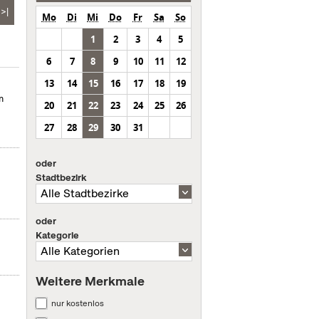
>|
Mo
Di
Mi
Do
Fr
Sa
So
1
2
3
4
5
6
7
8
9
10
11
12
13
14
15
16
17
18
19
m
20
21
22
23
24
25
26
27
28
29
30
31
oder
Stadtbezirk
oder
Kategorie
Weitere Merkmale
nur kostenlos