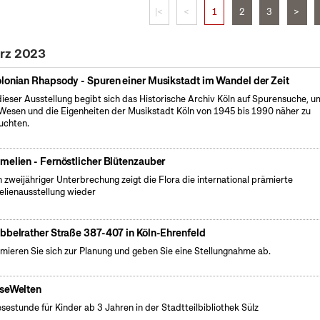
|<
<
1
2
3
>
ärz 2023
lonian Rhapsody - Spuren einer Musikstadt im Wandel der Zeit
dieser Ausstellung begibt sich das Historische Archiv Köln auf Spurensuche, u
Wesen und die Eigenheiten der Musikstadt Köln von 1945 bis 1990 näher zu
uchten.
melien - Fernöstlicher Blütenzauber
 zweijähriger Unterbrechung zeigt die Flora die international prämierte
lienausstellung wieder
bbelrather Straße 387-407 in Köln-Ehrenfeld
rmieren Sie sich zur Planung und geben Sie eine Stellungnahme ab.
seWelten
esestunde für Kinder ab 3 Jahren in der Stadtteilbibliothek Sülz