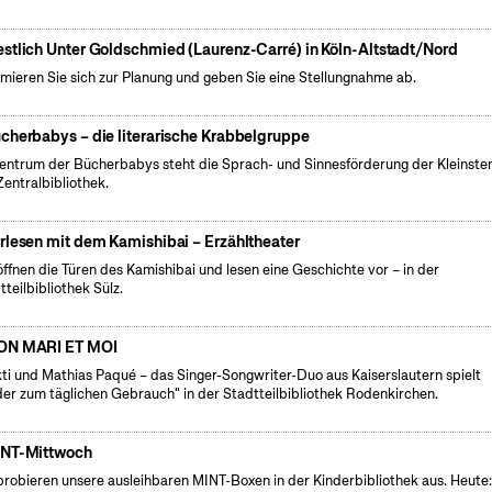
stlich Unter Goldschmied (Laurenz-Carré) in Köln-Altstadt/Nord
rmieren Sie sich zur Planung und geben Sie eine Stellungnahme ab.
cherbabys – die literarische Krabbelgruppe
entrum der Bücherbabys steht die Sprach- und Sinnesförderung der Kleinsten
Zentralbibliothek.
rlesen mit dem Kamishibai – Erzähltheater
öffnen die Türen des Kamishibai und lesen eine Geschichte vor – in der
tteilbibliothek Sülz.
N MARI ET MOI
ti und Mathias Paqué – das Singer-Songwriter-Duo aus Kaiserslautern spielt
der zum täglichen Gebrauch" in der Stadtteilbibliothek Rodenkirchen.
NT-Mittwoch
probieren unsere ausleihbaren MINT-Boxen in der Kinderbibliothek aus. Heute