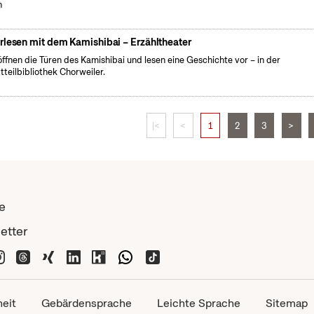
h
rlesen mit dem Kamishibai – Erzähltheater
öffnen die Türen des Kamishibai und lesen eine Geschichte vor – in der
tteilbibliothek Chorweiler.
|<
<
1
2
3
>
e
etter
heit
Gebärdensprache
Leichte Sprache
Sitemap