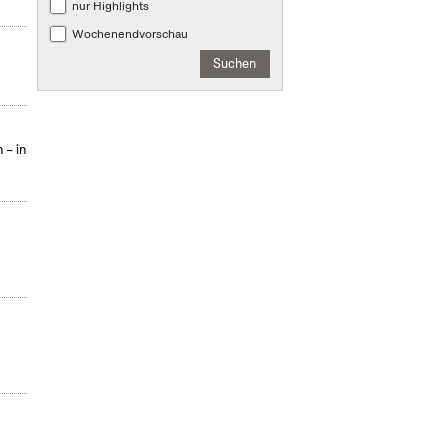
nur Highlights
Wochenendvorschau
Suchen
 – in
: