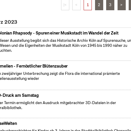
|<
<
1
2
3
>
rz 2023
lonian Rhapsody - Spuren einer Musikstadt im Wandel der Zeit
dieser Ausstellung begibt sich das Historische Archiv Köln auf Spurensuche, u
Wesen und die Eigenheiten der Musikstadt Köln von 1945 bis 1990 näher zu
uchten.
melien - Fernöstlicher Blütenzauber
 zweijähriger Unterbrechung zeigt die Flora die international prämierte
lienausstellung wieder
-Druck am Samstag
er Termin ermöglicht den Ausdruck mitgebrachter 3D-Dateien in der
ralbibliothek.
seWelten
erbuchgeschichten für Kinder ab 3 Jahren in der Stadtteilbibliothek Chorweile