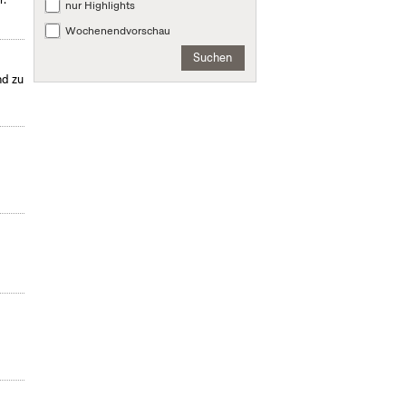
nur Highlights
Wochenendvorschau
Suchen
nd zu