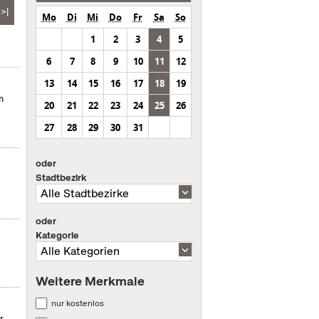
>|
Mo
Di
Mi
Do
Fr
Sa
So
1
2
3
4
5
6
7
8
9
10
11
12
13
14
15
16
17
18
19
m
20
21
22
23
24
25
26
27
28
29
30
31
oder
Stadtbezirk
oder
Kategorie
Weitere Merkmale
nur kostenlos
r.