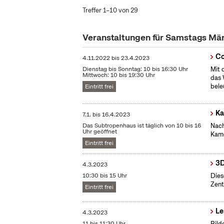
Treffer 1–10 von 29
Veranstaltungen für Samstags Mä
Co
4.11.2022
bis
23.4.2023
Dienstag bis Sonntag: 10 bis 16:30 Uhr
Mit 
Mittwoch: 10 bis 19:30 Uhr
das 
bele
Eintritt frei
Ka
7.1.
bis
16.4.2023
Das Subtropenhaus ist täglich von 10 bis 16
Nach
Uhr geöffnet
Kame
Eintritt frei
3D
4.3.2023
10:30 bis 15 Uhr
Dies
Zent
Eintritt frei
Le
4.3.2023
11 bis 11:30 Uhr
Bild