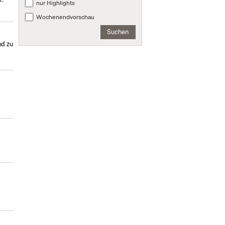
nur Highlights
Wochenendvorschau
Suchen
nd zu