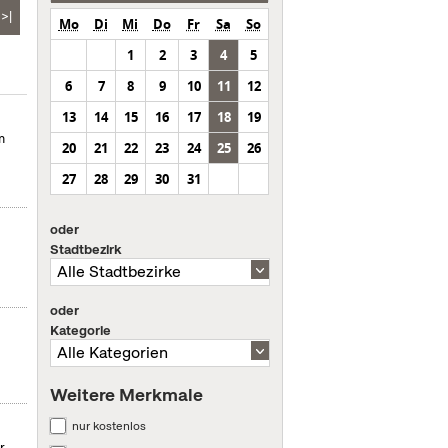
>|
Mo
Di
Mi
Do
Fr
Sa
So
1
2
3
4
5
6
7
8
9
10
11
12
13
14
15
16
17
18
19
m
20
21
22
23
24
25
26
27
28
29
30
31
oder
Stadtbezirk
oder
Kategorie
Weitere Merkmale
nur kostenlos
r.