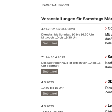
Treffer 1–10 von 29
Veranstaltungen für Samstags Mä
Co
4.11.2022
bis
23.4.2023
Dienstag bis Sonntag: 10 bis 16:30 Uhr
Mit 
Mittwoch: 10 bis 19:30 Uhr
das 
bele
Eintritt frei
Ka
7.1.
bis
16.4.2023
Das Subtropenhaus ist täglich von 10 bis 16
Nach
Uhr geöffnet
Kame
Eintritt frei
3D
4.3.2023
10:30 bis 15 Uhr
Dies
Zent
Eintritt frei
Le
4.3.2023
11 bis 11:30 Uhr
Bild