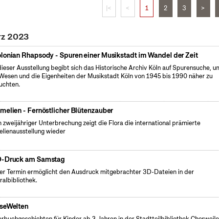
|<
<
1
2
3
>
rz 2023
lonian Rhapsody - Spuren einer Musikstadt im Wandel der Zeit
dieser Ausstellung begibt sich das Historische Archiv Köln auf Spurensuche, u
Wesen und die Eigenheiten der Musikstadt Köln von 1945 bis 1990 näher zu
uchten.
melien - Fernöstlicher Blütenzauber
 zweijähriger Unterbrechung zeigt die Flora die international prämierte
lienausstellung wieder
-Druck am Samstag
er Termin ermöglicht den Ausdruck mitgebrachter 3D-Dateien in der
ralbibliothek.
seWelten
erbuchgeschichten für Kinder ab 3 Jahren in der Stadtteilbibliothek Chorweile