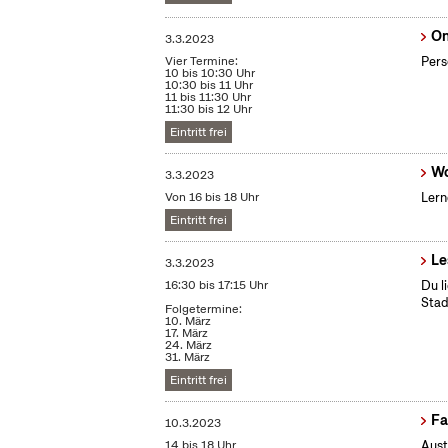
On
3.3.2023
Vier Termine:
Pers
10 bis 10:30 Uhr
10:30 bis 11 Uhr
11 bis 11:30 Uhr
11:30 bis 12 Uhr
Eintritt frei
Wo
3.3.2023
Von 16 bis 18 Uhr
Lern
Eintritt frei
Le
3.3.2023
16:30 bis 17:15 Uhr
Du l
Stad
Folgetermine:
10. März
17. März
24. März
31. März
Eintritt frei
Fa
10.3.2023
14 bis 18 Uhr
Aust