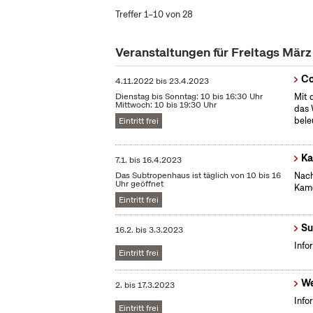
Treffer 1–10 von 28
Veranstaltungen für Freitags Mär
Co
4.11.2022
bis
23.4.2023
Dienstag bis Sonntag: 10 bis 16:30 Uhr
Mit 
Mittwoch: 10 bis 19:30 Uhr
das 
bele
Eintritt frei
Ka
7.1.
bis
16.4.2023
Das Subtropenhaus ist täglich von 10 bis 16
Nach
Uhr geöffnet
Kame
Eintritt frei
Su
16.2.
bis
3.3.2023
Info
Eintritt frei
We
2.
bis
17.3.2023
Info
Eintritt frei