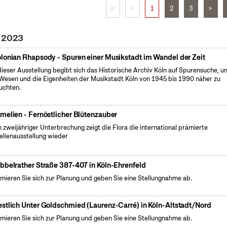
|<
<
1
2
3
>
z 2023
lonian Rhapsody - Spuren einer Musikstadt im Wandel der Zeit
dieser Ausstellung begibt sich das Historische Archiv Köln auf Spurensuche, u
Wesen und die Eigenheiten der Musikstadt Köln von 1945 bis 1990 näher zu
uchten.
melien - Fernöstlicher Blütenzauber
 zweijähriger Unterbrechung zeigt die Flora die international prämierte
lienausstellung wieder
bbelrather Straße 387-407 in Köln-Ehrenfeld
rmieren Sie sich zur Planung und geben Sie eine Stellungnahme ab.
stlich Unter Goldschmied (Laurenz-Carré) in Köln-Altstadt/Nord
rmieren Sie sich zur Planung und geben Sie eine Stellungnahme ab.