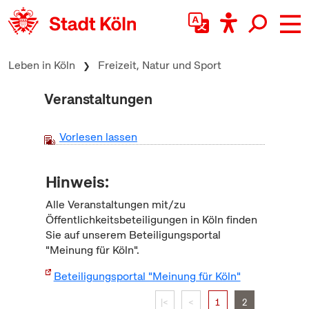
zum Inhalt springen
Leben in Köln
Freizeit, Natur und Sport
Veranstaltungen
Vorlesen lassen
Hinweis:
Alle Veranstaltungen mit/zu
Öffentlichkeitsbeteiligungen in Köln finden
Sie auf unserem Beteiligungsportal
"Meinung für Köln".
Beteiligungsportal "Meinung für Köln"
|<
<
1
2