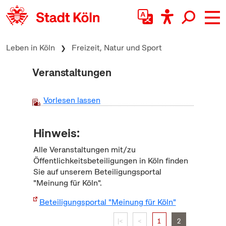
zum Inhalt springen
Leben in Köln
Freizeit, Natur und Sport
Veranstaltungen
Vorlesen lassen
Hinweis:
Alle Veranstaltungen mit/zu
Öffentlichkeitsbeteiligungen in Köln finden
Sie auf unserem Beteiligungsportal
"Meinung für Köln".
Beteiligungsportal "Meinung für Köln"
|<
<
1
2