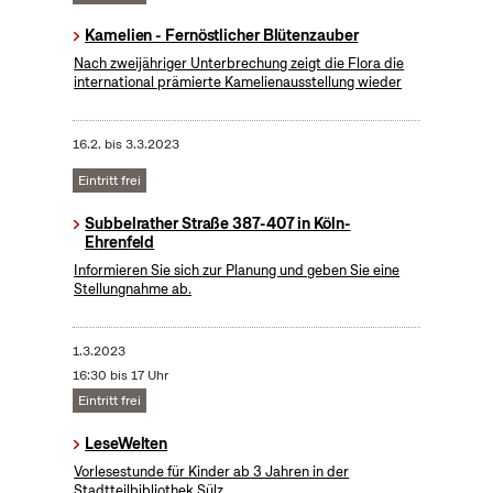
Kamelien - Fernöstlicher Blütenzauber
Nach zweijähriger Unterbrechung zeigt die Flora die
international prämierte Kamelienausstellung wieder
16.2.
bis
3.3.2023
Eintritt frei
Subbelrather Straße 387-407 in Köln-
Ehrenfeld
Informieren Sie sich zur Planung und geben Sie eine
Stellungnahme ab.
1.3.2023
16:30 bis 17 Uhr
Eintritt frei
LeseWelten
Vorlesestunde für Kinder ab 3 Jahren in der
Stadtteilbibliothek Sülz