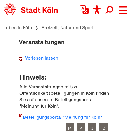
zum Inhalt springen
Leben in Köln
Freizeit, Natur und Sport
Veranstaltungen
Vorlesen lassen
Hinweis:
Alle Veranstaltungen mit/zu
Öffentlichkeitsbeteiligungen in Köln finden
Sie auf unserem Beteiligungsportal
"Meinung für Köln".
Beteiligungsportal "Meinung für Köln"
|<
<
1
2