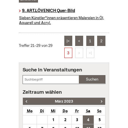
9. ART.LÖVENICH Quer-Bild
Sieben Künstler*innen präsentieren Malereien in Öl,
Aquarell und Acryl.
|<
<
1
2
Treffer 21–29 von 29
3
>
>|
Suche in Veranstaltungen
Suchen
Zeitraum wählen
März 2023
Mo
Di
Mi
Do
Fr
Sa
So
1
2
3
4
5