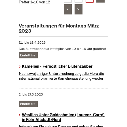
Treffer 1–10 von 12
>
>|
Veranstaltungen für Montags März
2023
7.1.
bis
16.4.2023
Das Subtropenhaus ist täglich von 10 bis 16 Uhr geöffnet
Eintritt frei
Kamelien - Fernöstlicher Blütenzauber
Nach zweijähriger Unterbrechung zeigt die Flora die
international prämierte Kamelienausstellung wieder
2.
bis
17.3.2023
Eintritt frei
Westlich Unter Goldschmied (Laurenz-Carré)
in Köln-Altstadt/Nord
Informieren Sie sich zur Planung und geben Sie eine