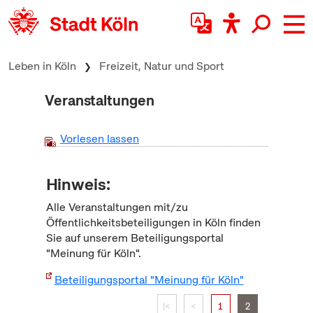
zum Inhalt springen
Leben in Köln
Freizeit, Natur und Sport
Veranstaltungen
Vorlesen lassen
Hinweis:
Alle Veranstaltungen mit/zu
Öffentlichkeitsbeteiligungen in Köln finden
Sie auf unserem Beteiligungsportal
"Meinung für Köln".
Beteiligungsportal "Meinung für Köln"
|<
<
1
2