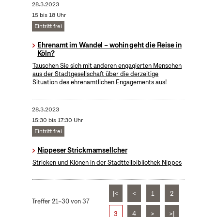
28.3.2023
15 bis 18 Uhr
Eintritt frei
Ehrenamt im Wandel – wohin geht die Reise in
Köln?
Tauschen Sie sich mit anderen engagierten Menschen
aus der Stadtgesellschaft über die derzeitige
Situation des ehrenamtlichen Engagements aus!
28.3.2023
15:30 bis 17:30 Uhr
Eintritt frei
Nippeser Strickmamsellcher
Stricken und Klönen in der Stadtteilbibliothek Nippes
|<
<
1
2
Treffer 21–30 von 37
3
4
>
>|