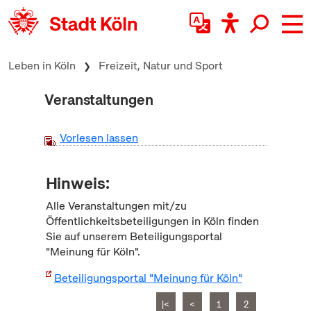
zum Inhalt springen
Leben in Köln
Freizeit, Natur und Sport
Veranstaltungen
Vorlesen lassen
Hinweis:
Alle Veranstaltungen mit/zu
Öffentlichkeitsbeteiligungen in Köln finden
Sie auf unserem Beteiligungsportal
"Meinung für Köln".
Beteiligungsportal "Meinung für Köln"
|<
<
1
2