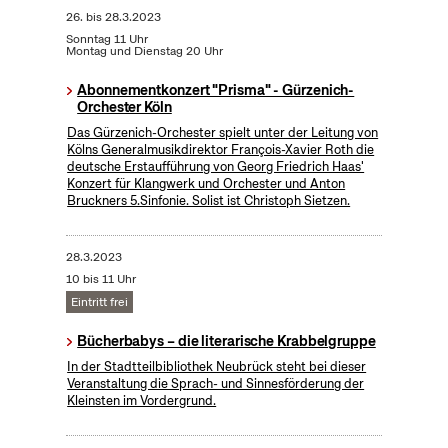
26.
bis
28.3.2023
Sonntag 11 Uhr
Montag und Dienstag 20 Uhr
Abonnementkonzert "Prisma" - Gürzenich-
Orchester Köln
Das Gürzenich-Orchester spielt unter der Leitung von
Kölns Generalmusikdirektor François-Xavier Roth die
deutsche Erstaufführung von Georg Friedrich Haas'
Konzert für Klangwerk und Orchester und Anton
Bruckners 5.Sinfonie. Solist ist Christoph Sietzen.
28.3.2023
10 bis 11 Uhr
Eintritt frei
Bücherbabys – die literarische Krabbelgruppe
In der Stadtteilbibliothek Neubrück steht bei dieser
Veranstaltung die Sprach- und Sinnesförderung der
Kleinsten im Vordergrund.