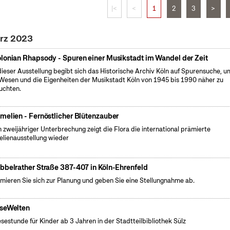
|<
<
1
2
3
>
ärz 2023
lonian Rhapsody - Spuren einer Musikstadt im Wandel der Zeit
dieser Ausstellung begibt sich das Historische Archiv Köln auf Spurensuche, u
Wesen und die Eigenheiten der Musikstadt Köln von 1945 bis 1990 näher zu
uchten.
melien - Fernöstlicher Blütenzauber
 zweijähriger Unterbrechung zeigt die Flora die international prämierte
lienausstellung wieder
bbelrather Straße 387-407 in Köln-Ehrenfeld
rmieren Sie sich zur Planung und geben Sie eine Stellungnahme ab.
seWelten
esestunde für Kinder ab 3 Jahren in der Stadtteilbibliothek Sülz