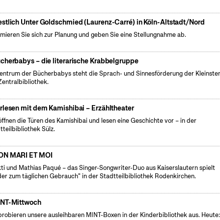
stlich Unter Goldschmied (Laurenz-Carré) in Köln-Altstadt/Nord
rmieren Sie sich zur Planung und geben Sie eine Stellungnahme ab.
cherbabys – die literarische Krabbelgruppe
entrum der Bücherbabys steht die Sprach- und Sinnesförderung der Kleinsten
Zentralbibliothek.
rlesen mit dem Kamishibai – Erzähltheater
öffnen die Türen des Kamishibai und lesen eine Geschichte vor – in der
tteilbibliothek Sülz.
N MARI ET MOI
ti und Mathias Paqué – das Singer-Songwriter-Duo aus Kaiserslautern spielt
der zum täglichen Gebrauch" in der Stadtteilbibliothek Rodenkirchen.
NT-Mittwoch
probieren unsere ausleihbaren MINT-Boxen in der Kinderbibliothek aus. Heute