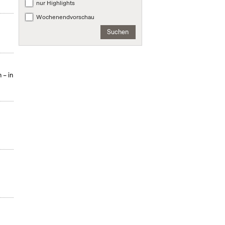
nur Highlights
Wochenendvorschau
Suchen
 – in
: