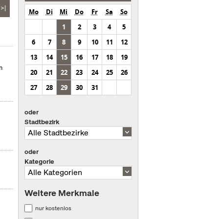
>|
Mo
Di
Mi
Do
Fr
Sa
So
1
2
3
4
5
6
7
8
9
10
11
12
13
14
15
16
17
18
19
m
20
21
22
23
24
25
26
27
28
29
30
31
oder
Stadtbezirk
oder
Kategorie
Weitere Merkmale
nur kostenlos