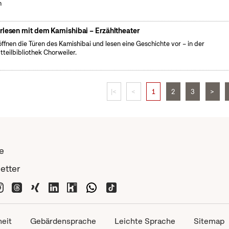
h
rlesen mit dem Kamishibai – Erzähltheater
öffnen die Türen des Kamishibai und lesen eine Geschichte vor – in der
tteilbibliothek Chorweiler.
|<
<
1
2
3
>
e
etter
heit
Gebärdensprache
Leichte Sprache
Sitemap