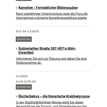
Kamelien - Fernöstlicher Blütenzauber
Nach zweijähriger Unterbrechung zeigt die Flora die
international prämierte Kamelienausstellung wieder
16.2.
bis
3.3.2023
Eintritt frei
Subbelrather Straße 387-407 in Köln-
Ehrenfeld
Informieren Sie sich zur Planung und geben Sie eine
Stellungnahme ab.
2.3.2023
11 bis 11:45 Uhr
Eintritt frei
Bücherbabys – die literarische Krabbelgruppe
In der Stadtteilbibliothek Nippes steht bei dieser
Veranstaltung die Sprach- und Sinnesförderung der