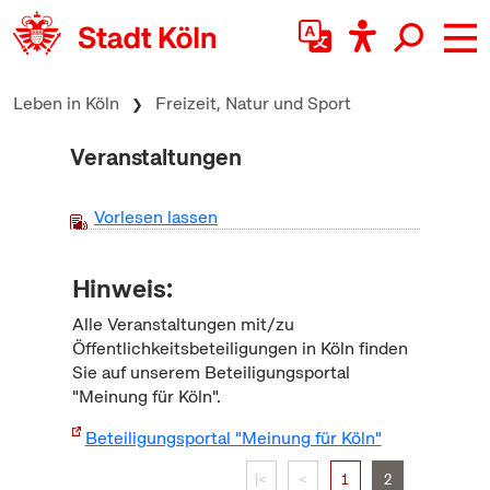
zum Inhalt springen
Leben in Köln
Freizeit, Natur und Sport
Veranstaltungen
Vorlesen lassen
Hinweis:
Alle Veranstaltungen mit/zu
Öffentlichkeitsbeteiligungen in Köln finden
Sie auf unserem Beteiligungsportal
"Meinung für Köln".
Beteiligungsportal "Meinung für Köln"
|<
<
1
2