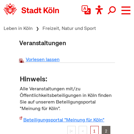
zum Inhalt springen
Leben in Köln
Freizeit, Natur und Sport
Veranstaltungen
Vorlesen lassen
Hinweis:
Alle Veranstaltungen mit/zu
Öffentlichkeitsbeteiligungen in Köln finden
Sie auf unserem Beteiligungsportal
"Meinung für Köln".
Beteiligungsportal "Meinung für Köln"
|<
<
1
2