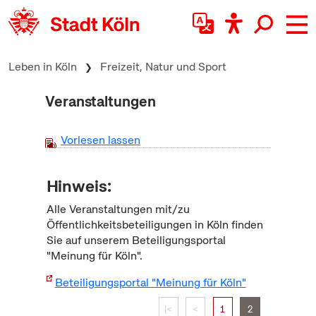
zum Inhalt springen
Leben in Köln
Freizeit, Natur und Sport
Veranstaltungen
Vorlesen lassen
Hinweis:
Alle Veranstaltungen mit/zu
Öffentlichkeitsbeteiligungen in Köln finden
Sie auf unserem Beteiligungsportal
"Meinung für Köln".
Beteiligungsportal "Meinung für Köln"
|<
<
1
2