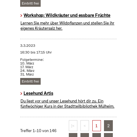
Eintritt frei
Workshop: Wildkräuter und essbare Früchte
Lernen Sie mehr über Wildpflanzen und stellen Sie ihr
eigenes Kräutersalz her.
3.3.2023
16:30 bis 17:15 Uhr
Folgetermine:
10. März
17. März
24. März
31. März
Eintritt frei
Lesehund Artis
Du liest vor und unser Lesehund hört dir zu. Ein
fünfwöchiger Kurs in der Stadtteilbibliothek Mülheim.
|<
<
1
2
Treffer 1–10 von 146