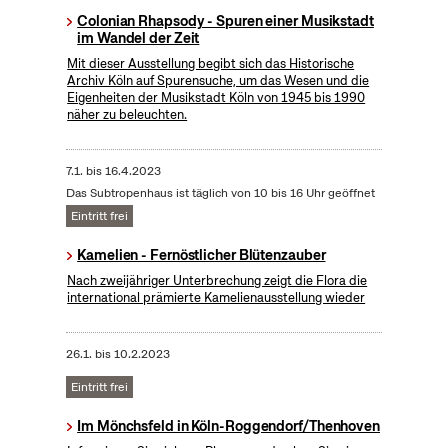
Colonian Rhapsody - Spuren einer Musikstadt
im Wandel der Zeit
Mit dieser Ausstellung begibt sich das Historische
Archiv Köln auf Spurensuche, um das Wesen und die
Eigenheiten der Musikstadt Köln von 1945 bis 1990
näher zu beleuchten.
7.1.
bis
16.4.2023
Das Subtropenhaus ist täglich von 10 bis 16 Uhr geöffnet
Eintritt frei
Kamelien - Fernöstlicher Blütenzauber
Nach zweijähriger Unterbrechung zeigt die Flora die
international prämierte Kamelienausstellung wieder
26.1.
bis
10.2.2023
Eintritt frei
Im Mönchsfeld in Köln-Roggendorf/Thenhoven