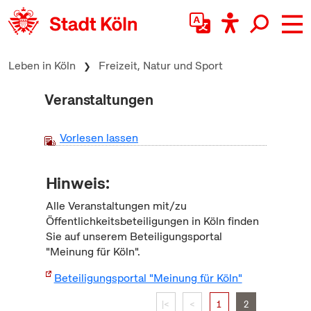
zum Inhalt springen
Leben in Köln
Freizeit, Natur und Sport
Veranstaltungen
Vorlesen lassen
Hinweis:
Alle Veranstaltungen mit/zu
Öffentlichkeitsbeteiligungen in Köln finden
Sie auf unserem Beteiligungsportal
"Meinung für Köln".
Beteiligungsportal "Meinung für Köln"
|<
<
1
2