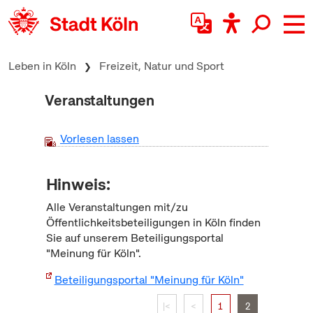
zum Inhalt springen
Leben in Köln
Freizeit, Natur und Sport
Veranstaltungen
Vorlesen lassen
Hinweis:
Alle Veranstaltungen mit/zu
Öffentlichkeitsbeteiligungen in Köln finden
Sie auf unserem Beteiligungsportal
"Meinung für Köln".
Beteiligungsportal "Meinung für Köln"
|<
<
1
2