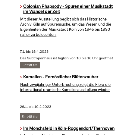
Colonian Rhapsody - Spuren einer Musikstadt
im Wandel der Zeit
Mit dieser Ausstellung begibt sich das Historische
Archiv Köln auf Spurensuche, um das Wesen und die
Eigenheiten der Musikstadt Köln von 1945 bis 1990
näher zu beleuchten.
7.1.
bis
16.4.2023
Das Subtropenhaus ist täglich von 10 bis 16 Uhr geöffnet
Eintritt frei
Kamelien - Fernöstlicher Blütenzauber
Nach zweijähriger Unterbrechung zeigt die Flora die
international prämierte Kamelienausstellung wieder
26.1.
bis
10.2.2023
Eintritt frei
Im Mönchsfeld in Köln-Roggendorf/Thenhoven