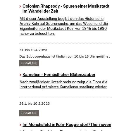
Colonian Rhapsody - Spuren einer Musikstadt
im Wandel der Zeit
Mit dieser Ausstellung begibt sich das Historische
Archiv Köln auf Spurensuche, um das Wesen und die
Eigenheiten der Musikstadt Köln von 1945 bis 1990
näher zu beleuchten.
7.1.
bis
16.4.2023
Das Subtropenhaus ist täglich von 10 bis 16 Uhr geöffnet
Eintritt frei
Kamelien - Fernöstlicher Blütenzauber
Nach zweijähriger Unterbrechung zeigt die Flora die
international prämierte Kamelienausstellung wieder
26.1.
bis
10.2.2023
Eintritt frei
Im Mönchsfeld in Köln-Roggendorf/Thenhoven