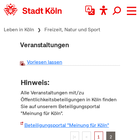
zum Inhalt springen
Leben in Köln
Freizeit, Natur und Sport
Veranstaltungen
Vorlesen lassen
Hinweis:
Alle Veranstaltungen mit/zu
Öffentlichkeitsbeteiligungen in Köln finden
Sie auf unserem Beteiligungsportal
"Meinung für Köln".
Beteiligungsportal "Meinung für Köln"
|<
<
1
2