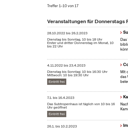
Treffer 1–10 von 17
Veranstaltungen für Donnerstags
Su
28.10.2022
bis
26.2.2023
Dienstag bis Sonntag, 10 bis 18 Uhr
Das 
Erster und dritter Donnerstag im Monat, 10
bibl
bis 22 Uhr
könn
Co
4.11.2022
bis
23.4.2023
Dienstag bis Sonntag: 10 bis 16:30 Uhr
Mit 
Mittwoch: 10 bis 19:30 Uhr
das 
bele
Eintritt frei
Ka
7.1.
bis
16.4.2023
Das Subtropenhaus ist täglich von 10 bis 16
Nach
Uhr geöffnet
Kame
Eintritt frei
Im
26.1.
bis
10.2.2023