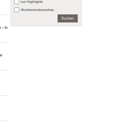
nur Highlights
Wochenendvorschau
Suchen
 – in
er