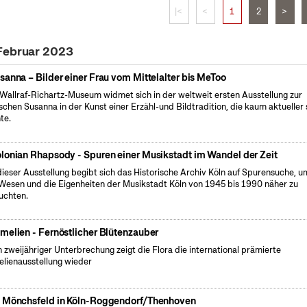
|<
<
1
2
>
 Februar 2023
sanna – Bilder einer Frau vom Mittelalter bis MeToo
Wallraf-Richartz-Museum widmet sich in der weltweit ersten Ausstellung zur
ischen Susanna in der Kunst einer Erzähl-und Bildtradition, die kaum aktueller 
te.
lonian Rhapsody - Spuren einer Musikstadt im Wandel der Zeit
dieser Ausstellung begibt sich das Historische Archiv Köln auf Spurensuche, u
Wesen und die Eigenheiten der Musikstadt Köln von 1945 bis 1990 näher zu
uchten.
melien - Fernöstlicher Blütenzauber
 zweijähriger Unterbrechung zeigt die Flora die international prämierte
lienausstellung wieder
 Mönchsfeld in Köln-Roggendorf/Thenhoven