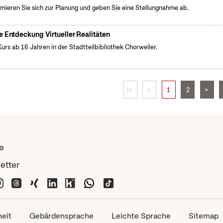
rmieren Sie sich zur Planung und geben Sie eine Stellungnahme ab.
e Entdeckung Virtueller Realitäten
urs ab 16 Jahren in der Stadtteilbibliothek Chorweiler.
|<
<
1
2
>
e
etter
heit
Gebärdensprache
Leichte Sprache
Sitemap