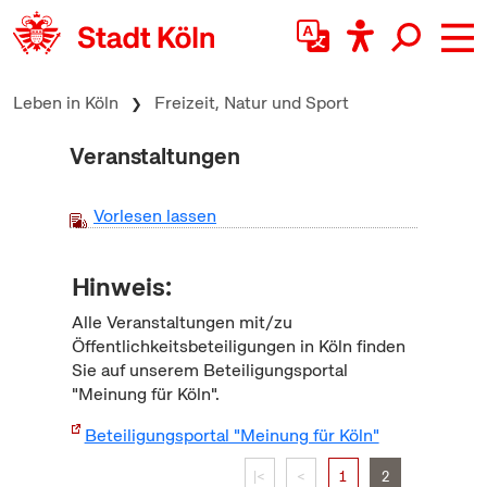
zum Inhalt springen
Leben in Köln
Freizeit, Natur und Sport
Veranstaltungen
Vorlesen lassen
Hinweis:
Alle Veranstaltungen mit/zu
Öffentlichkeitsbeteiligungen in Köln finden
Sie auf unserem Beteiligungsportal
"Meinung für Köln".
Beteiligungsportal "Meinung für Köln"
|<
<
1
2