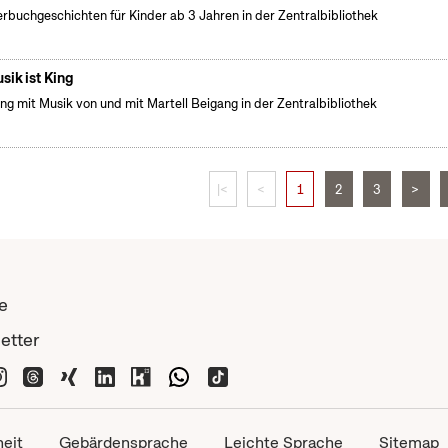
erbuchgeschichten für Kinder ab 3 Jahren in der Zentralbibliothek
sik ist King
ng mit Musik von und mit Martell Beigang in der Zentralbibliothek
|<
<
1
2
3
>
e
etter
heit
Gebärdensprache
Leichte Sprache
Sitemap