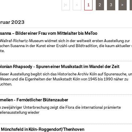
|<
<
1
2
3
>
bruar 2023
sanna – Bilder einer Frau vom Mittelalter bis MeToo
Wallraf-Richartz-Museum widmet sich in der weltweit ersten Ausstellung zur
ischen Susanna in der Kunst einer Erzähl-und Bildtradition, die kaum aktueller 
te.
lonian Rhapsody - Spuren einer Musikstadt im Wandel der Zeit
dieser Ausstellung begibt sich das Historische Archiv Köln auf Spurensuche, u
Wesen und die Eigenheiten der Musikstadt Köln von 1945 bis 1990 näher zu
uchten.
melien - Fernöstlicher Blütenzauber
 zweijähriger Unterbrechung zeigt die Flora die international prämierte
lienausstellung wieder
 Mönchsfeld in Köln-Roggendorf/Thenhoven