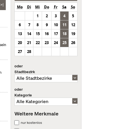
>|
Mo
Di
Mi
Do
Fr
Sa
So
1
2
3
4
5
6
7
8
9
10
11
12
13
14
15
16
17
18
19
20
21
22
23
24
25
26
sein
27
28
oder
Stadtbezirk
m
oder
Kategorie
Weitere Merkmale
nur kostenlos