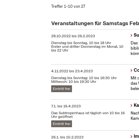
Treffer 1–10 von 27
Veranstaltungen für Samstags Fe
Su
28.10.2022
bis
26.2.2023
Dienstag bis Sonntag, 10 bis 18 Uhr
Das 
Erster und dritter Donnerstag im Monat, 10
bibl
bis 22 Uhr
könn
Co
4.11.2022
bis
23.4.2023
Dienstag bis Sonntag: 10 bis 16:30 Uhr
Mit 
Mittwoch: 10 bis 19:30 Uhr
das 
bele
Eintritt frei
Ka
7.1.
bis
16.4.2023
Das Subtropenhaus ist täglich von 10 bis 16
Nach
Uhr geöffnet
Kame
Eintritt frei
Im
26.1.
bis
10.2.2023