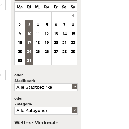
>|
Mo
Di
Mi
Do
Fr
Sa
So
1
2
3
4
5
6
7
8
9
10
11
12
13
14
15
16
17
18
19
20
21
22
23
24
25
26
27
28
29
30
31
oder
>|
Stadtbezirk
oder
Kategorie
Weitere Merkmale