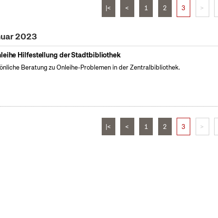
|<
<
1
2
3
>
nuar 2023
leihe Hilfestellung der Stadtbibliothek
önliche Beratung zu Onleihe-Problemen in der Zentralbibliothek.
|<
<
1
2
3
>