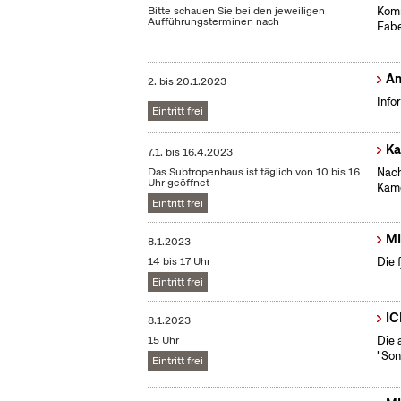
Bitte schauen Sie bei den jeweiligen
Komm
Aufführungsterminen nach
Fabe
Am
2.
bis
20.1.2023
Info
Eintritt frei
Ka
7.1.
bis
16.4.2023
Das Subtropenhaus ist täglich von 10 bis 16
Nach
Uhr geöffnet
Kame
Eintritt frei
MI
8.1.2023
14 bis 17 Uhr
Die 
Eintritt frei
IC
8.1.2023
15 Uhr
Die 
"Son
Eintritt frei