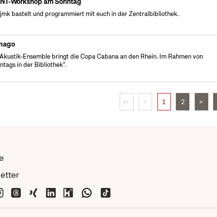
NT-Workshop am Sonntag
fjmk bastelt und programmiert mit euch in der Zentralbibliothek.
mago
Akustik-Ensemble bringt die Copa Cabana an den Rhein. Im Rahmen von
ntags in der Bibliothek".
|<
<
1
2
>
e
etter