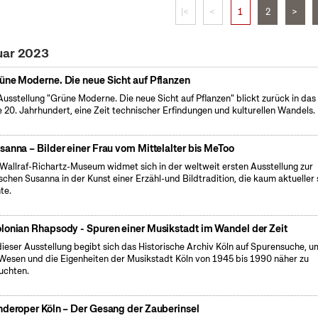
|<
<
1
2
>
uar 2023
üne Moderne. Die neue Sicht auf Pflanzen
Ausstellung "Grüne Moderne. Die neue Sicht auf Pflanzen" blickt zurück in das
e 20. Jahrhundert, eine Zeit technischer Erfindungen und kulturellen Wandels.
sanna – Bilder einer Frau vom Mittelalter bis MeToo
Wallraf-Richartz-Museum widmet sich in der weltweit ersten Ausstellung zur
ischen Susanna in der Kunst einer Erzähl-und Bildtradition, die kaum aktueller 
te.
lonian Rhapsody - Spuren einer Musikstadt im Wandel der Zeit
dieser Ausstellung begibt sich das Historische Archiv Köln auf Spurensuche, u
Wesen und die Eigenheiten der Musikstadt Köln von 1945 bis 1990 näher zu
uchten.
nderoper Köln – Der Gesang der Zauberinsel