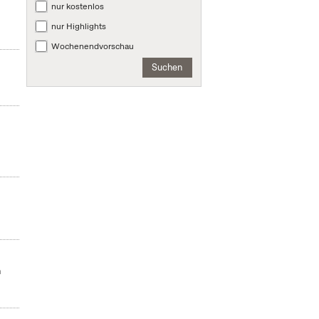
nur kostenlos
nur Highlights
Wochenendvorschau
Suchen
n