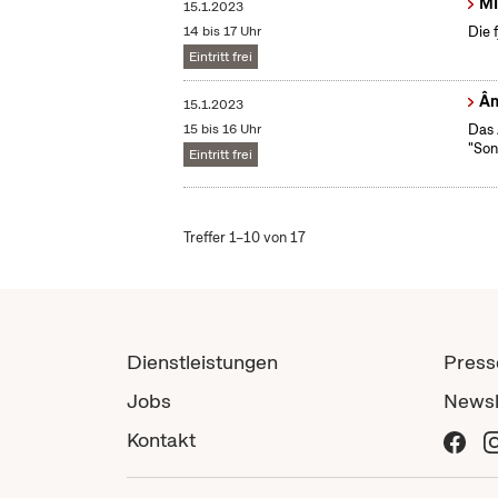
MI
15.1.2023
14 bis 17 Uhr
Die 
Eintritt frei
Â
15.1.2023
15 bis 16 Uhr
Das 
"Son
Eintritt frei
Treffer 1–10 von 17
Dienstleistungen
Press
Jobs
Newsl
Kontakt