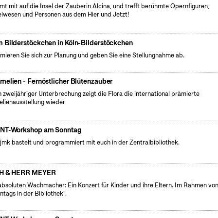
t mit auf die Insel der Zauberin Alcina, und trefft berühmte Opernfiguren,
lwesen und Personen aus dem Hier und Jetzt!
 Bilderstöckchen in Köln-Bilderstöckchen
rmieren Sie sich zur Planung und geben Sie eine Stellungnahme ab.
melien - Fernöstlicher Blütenzauber
 zweijähriger Unterbrechung zeigt die Flora die international prämierte
lienausstellung wieder
NT-Workshop am Sonntag
fjmk bastelt und programmiert mit euch in der Zentralbibliothek.
H & HERR MEYER
absoluten Wachmacher: Ein Konzert für Kinder und ihre Eltern. Im Rahmen vo
ntags in der Bibliothek".