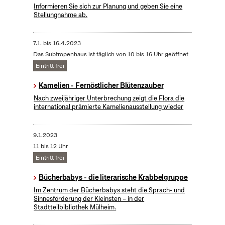
Informieren Sie sich zur Planung und geben Sie eine
Stellungnahme ab.
7.1.
bis
16.4.2023
Das Subtropenhaus ist täglich von 10 bis 16 Uhr geöffnet
Eintritt frei
Kamelien - Fernöstlicher Blütenzauber
Nach zweijähriger Unterbrechung zeigt die Flora die
international prämierte Kamelienausstellung wieder
9.1.2023
11 bis 12 Uhr
Eintritt frei
Bücherbabys - die literarische Krabbelgruppe
Im Zentrum der Bücherbabys steht die Sprach- und
Sinnesförderung der Kleinsten – in der
Stadtteilbibliothek Mülheim.