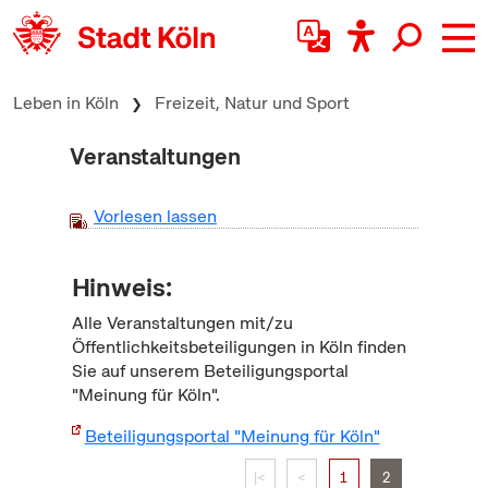
zum Inhalt springen
Leben in Köln
Freizeit, Natur und Sport
Veranstaltungen
Vorlesen lassen
Hinweis:
Alle Veranstaltungen mit/zu
Öffentlichkeitsbeteiligungen in Köln finden
Sie auf unserem Beteiligungsportal
"Meinung für Köln".
Beteiligungsportal "Meinung für Köln"
|<
<
1
2