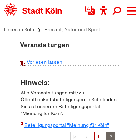
zum Inhalt springen
Leben in Köln
Freizeit, Natur und Sport
Veranstaltungen
Vorlesen lassen
Hinweis:
Alle Veranstaltungen mit/zu
Öffentlichkeitsbeteiligungen in Köln finden
Sie auf unserem Beteiligungsportal
"Meinung für Köln".
Beteiligungsportal "Meinung für Köln"
|<
<
1
2