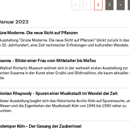
|<
<
1
2
>
 Januar 2023
üne Moderne. Die neue Sicht auf Pflanzen
Ausstellung "Grüne Moderne. Die neue Sicht auf Pflanzen" blickt zurück in das
e 20. Jahrhundert, eine Zeit technischer Erfindungen und kulturellen Wandels.
sanna – Bilder einer Frau vom Mittelalter bis MeToo
Wallraf-Richartz-Museum widmet sich in der weltweit ersten Ausstellung zur
ischen Susanna in der Kunst einer Erzähl-und Bildtradition, die kaum aktueller 
te.
lonian Rhapsody - Spuren einer Musikstadt im Wandel der Zeit
dieser Ausstellung begibt sich das Historische Archiv Köln auf Spurensuche, u
Wesen und die Eigenheiten der Musikstadt Köln von 1945 bis 1990 näher zu
uchten.
nderoper Köln – Der Gesang der Zauberinsel