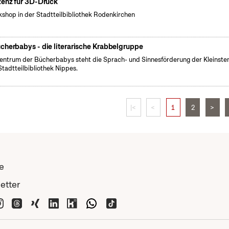
zenz für 3D-Druck
shop in der Stadtteilbibliothek Rodenkirchen
cherbabys - die literarische Krabbelgruppe
entrum der Bücherbabys steht die Sprach- und Sinnesförderung der Kleinsten
Stadtteilbibliothek Nippes.
|<
<
1
2
>
e
etter