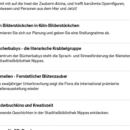
t mit auf die Insel der Zauberin Alcina, und trefft berühmte Opernfiguren,
lwesen und Personen aus dem Hier und Jetzt!
 Bilderstöckchen in Köln-Bilderstöckchen
rmieren Sie sich zur Planung und geben Sie eine Stellungnahme ab.
cherbabys - die literarische Krabbelgruppe
entrum der Bücherbabys steht die Sprach- und Sinnesförderung der Kleinsten
Stadtteilbibliothek Nippes.
melien - Fernöstlicher Blütenzauber
 zweijähriger Unterbrechung zeigt die Flora die international prämierte
lienausstellung wieder
lderbuchkino und Kreativzeit
nende Geschichten in der Stadtteilbibliothek Nippes entdecken.