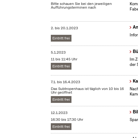
Bitte schauen Sie bei den jeweiligen
Komm
Aufführungsterminen nach
Fabe
Am
2.
bis
20.1.2023
Info
Eintritt frei
Bü
5.1.2023
11 bis 11:45 Uhr
Im Z
der 
Eintritt frei
Ka
7.1.
bis
16.4.2023
Das Subtropenhaus ist täglich von 10 bis 16
Nach
Uhr geöffnet
Kame
Eintritt frei
Bi
12.1.2023
16:30 bis 17:30 Uhr
Span
Eintritt frei