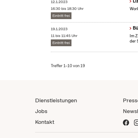
Li
12.1.2023
16:30 bis 18:30 Uhr
Work
Eintritt frei
Bü
19.1.2023
11 bis 11:45 Uhr
Im Z
der 
Eintritt frei
Treffer 1–10 von 19
Dienstleistungen
Press
Jobs
Newsl
Kontakt