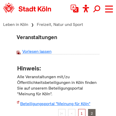
zum Inhalt springen
Leben in Köln
Freizeit, Natur und Sport
Veranstaltungen
Vorlesen lassen
Hinweis:
Alle Veranstaltungen mit/zu
Öffentlichkeitsbeteiligungen in Köln finden
Sie auf unserem Beteiligungsportal
"Meinung für Köln".
Beteiligungsportal "Meinung für Köln"
|<
<
1
2