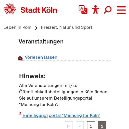
zum Inhalt springen
Leben in Köln
Freizeit, Natur und Sport
Veranstaltungen
Vorlesen lassen
Hinweis:
Alle Veranstaltungen mit/zu
Öffentlichkeitsbeteiligungen in Köln finden
Sie auf unserem Beteiligungsportal
"Meinung für Köln".
Beteiligungsportal "Meinung für Köln"
|<
<
1
2