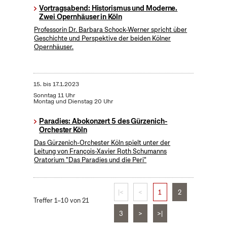
Vortragsabend: Historismus und Moderne.
Zwei Opernhäuser in Köln
Professorin Dr. Barbara Schock-Werner spricht über
Geschichte und Perspektive der beiden Kölner
Opernhäuser.
15.
bis
17.1.2023
Sonntag 11 Uhr
Montag und Dienstag 20 Uhr
Paradies: Abokonzert 5 des Gürzenich-
Orchester Köln
Das Gürzenich-Orchester Köln spielt unter der
Leitung von François-Xavier Roth Schumanns
Oratorium "Das Paradies und die Peri"
|<
<
1
2
Treffer 1–10 von 21
3
>
>|