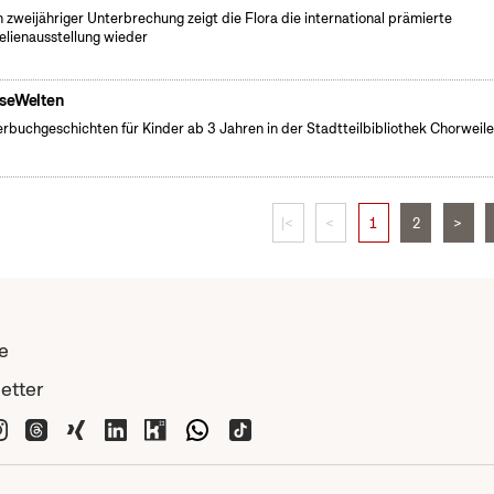
 zweijähriger Unterbrechung zeigt die Flora die international prämierte
lienausstellung wieder
seWelten
erbuchgeschichten für Kinder ab 3 Jahren in der Stadtteilbibliothek Chorweile
|<
<
1
2
>
e
etter