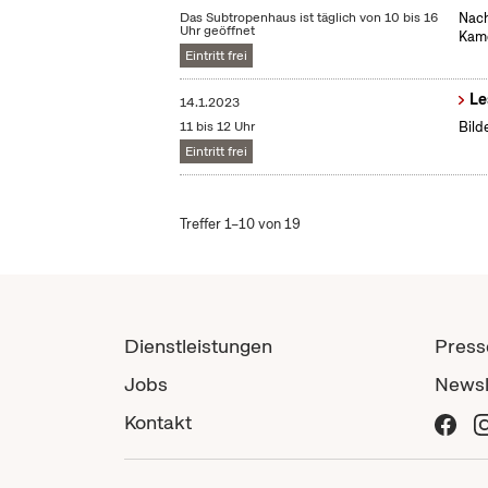
Das Subtropenhaus ist täglich von 10 bis 16
Nach
Uhr geöffnet
Kame
Eintritt frei
Le
14.1.2023
11 bis 12 Uhr
Bild
Eintritt frei
Treffer 1–10 von 19
Dienstleistungen
Press
Jobs
Newsl
Kontakt