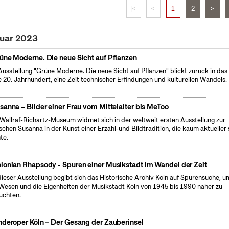
|<
<
1
2
>
nuar 2023
üne Moderne. Die neue Sicht auf Pflanzen
Ausstellung "Grüne Moderne. Die neue Sicht auf Pflanzen" blickt zurück in das
e 20. Jahrhundert, eine Zeit technischer Erfindungen und kulturellen Wandels.
sanna – Bilder einer Frau vom Mittelalter bis MeToo
Wallraf-Richartz-Museum widmet sich in der weltweit ersten Ausstellung zur
ischen Susanna in der Kunst einer Erzähl-und Bildtradition, die kaum aktueller 
te.
lonian Rhapsody - Spuren einer Musikstadt im Wandel der Zeit
dieser Ausstellung begibt sich das Historische Archiv Köln auf Spurensuche, u
Wesen und die Eigenheiten der Musikstadt Köln von 1945 bis 1990 näher zu
uchten.
nderoper Köln – Der Gesang der Zauberinsel