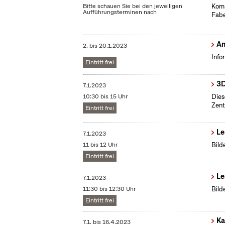
Bitte schauen Sie bei den jeweiligen
Komm
Aufführungsterminen nach
Fabe
Am
2.
bis
20.1.2023
Info
Eintritt frei
3D
7.1.2023
10:30 bis 15 Uhr
Dies
Zent
Eintritt frei
Le
7.1.2023
11 bis 12 Uhr
Bild
Eintritt frei
Le
7.1.2023
11:30 bis 12:30 Uhr
Bild
Eintritt frei
Ka
7.1.
bis
16.4.2023