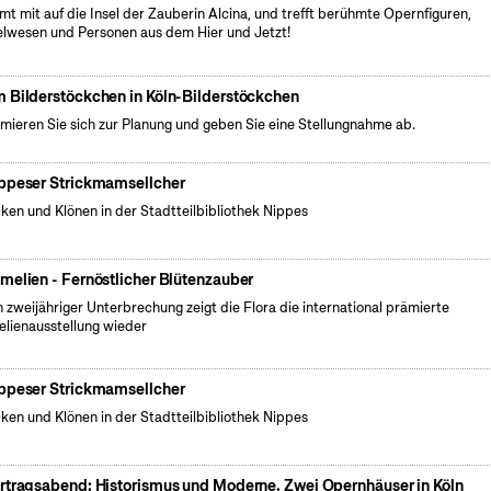
t mit auf die Insel der Zauberin Alcina, und trefft berühmte Opernfiguren,
lwesen und Personen aus dem Hier und Jetzt!
 Bilderstöckchen in Köln-Bilderstöckchen
rmieren Sie sich zur Planung und geben Sie eine Stellungnahme ab.
ppeser Strickmamsellcher
cken und Klönen in der Stadtteilbibliothek Nippes
melien - Fernöstlicher Blütenzauber
 zweijähriger Unterbrechung zeigt die Flora die international prämierte
lienausstellung wieder
ppeser Strickmamsellcher
cken und Klönen in der Stadtteilbibliothek Nippes
rtragsabend: Historismus und Moderne. Zwei Opernhäuser in Köln