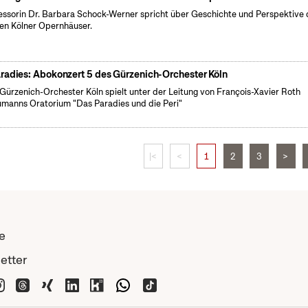
essorin Dr. Barbara Schock-Werner spricht über Geschichte und Perspektive 
en Kölner Opernhäuser.
radies: Abokonzert 5 des Gürzenich-Orchester Köln
Gürzenich-Orchester Köln spielt unter der Leitung von François-Xavier Roth
manns Oratorium "Das Paradies und die Peri"
|<
<
1
2
3
>
e
etter