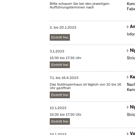
Bitte schauen Sie bei den jeweiligen
Komm
Aufführungsterminen nach
Fabe
Am
2.
bis
20.1.2023
Info
Eintritt frei
Ni
3.1.2023
15:30 bis 17:30 Uhr
Stri
Eintritt frei
Ka
7.1.
bis
16.4.2023
Das Subtropenhaus ist täglich von 10 bis 16
Nach
Uhr geöffnet
Kame
Eintritt frei
Ni
10.1.2023
15:30 bis 17:30 Uhr
Stri
Eintritt frei
Vo
10.1.2023