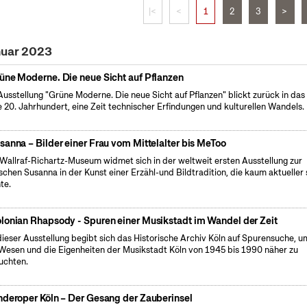
|<
<
1
2
3
>
nuar 2023
üne Moderne. Die neue Sicht auf Pflanzen
Ausstellung "Grüne Moderne. Die neue Sicht auf Pflanzen" blickt zurück in das
e 20. Jahrhundert, eine Zeit technischer Erfindungen und kulturellen Wandels.
sanna – Bilder einer Frau vom Mittelalter bis MeToo
Wallraf-Richartz-Museum widmet sich in der weltweit ersten Ausstellung zur
ischen Susanna in der Kunst einer Erzähl-und Bildtradition, die kaum aktueller 
te.
lonian Rhapsody - Spuren einer Musikstadt im Wandel der Zeit
dieser Ausstellung begibt sich das Historische Archiv Köln auf Spurensuche, u
Wesen und die Eigenheiten der Musikstadt Köln von 1945 bis 1990 näher zu
uchten.
nderoper Köln – Der Gesang der Zauberinsel