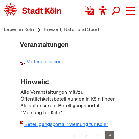
zum Inhalt springen
Leben in Köln
Freizeit, Natur und Sport
Veranstaltungen
Vorlesen lassen
Hinweis:
Alle Veranstaltungen mit/zu
Öffentlichkeitsbeteiligungen in Köln finden
Sie auf unserem Beteiligungsportal
"Meinung für Köln".
Beteiligungsportal "Meinung für Köln"
|<
<
1
2