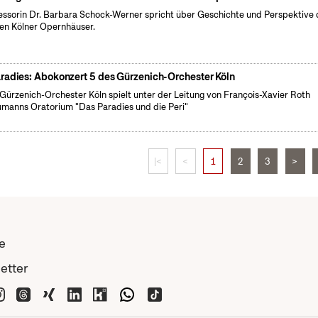
essorin Dr. Barbara Schock-Werner spricht über Geschichte und Perspektive 
en Kölner Opernhäuser.
radies: Abokonzert 5 des Gürzenich-Orchester Köln
Gürzenich-Orchester Köln spielt unter der Leitung von François-Xavier Roth
manns Oratorium "Das Paradies und die Peri"
|<
<
1
2
3
>
e
etter