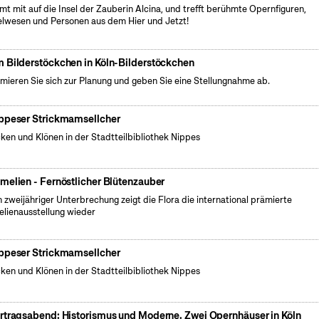
t mit auf die Insel der Zauberin Alcina, und trefft berühmte Opernfiguren,
lwesen und Personen aus dem Hier und Jetzt!
 Bilderstöckchen in Köln-Bilderstöckchen
rmieren Sie sich zur Planung und geben Sie eine Stellungnahme ab.
ppeser Strickmamsellcher
cken und Klönen in der Stadtteilbibliothek Nippes
melien - Fernöstlicher Blütenzauber
 zweijähriger Unterbrechung zeigt die Flora die international prämierte
lienausstellung wieder
ppeser Strickmamsellcher
cken und Klönen in der Stadtteilbibliothek Nippes
rtragsabend: Historismus und Moderne. Zwei Opernhäuser in Köln