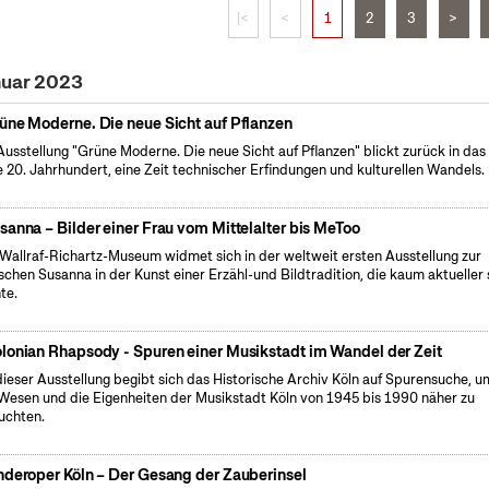
|<
<
1
2
3
>
nuar 2023
üne Moderne. Die neue Sicht auf Pflanzen
Ausstellung "Grüne Moderne. Die neue Sicht auf Pflanzen" blickt zurück in das
e 20. Jahrhundert, eine Zeit technischer Erfindungen und kulturellen Wandels.
sanna – Bilder einer Frau vom Mittelalter bis MeToo
Wallraf-Richartz-Museum widmet sich in der weltweit ersten Ausstellung zur
ischen Susanna in der Kunst einer Erzähl-und Bildtradition, die kaum aktueller 
te.
lonian Rhapsody - Spuren einer Musikstadt im Wandel der Zeit
dieser Ausstellung begibt sich das Historische Archiv Köln auf Spurensuche, u
Wesen und die Eigenheiten der Musikstadt Köln von 1945 bis 1990 näher zu
uchten.
nderoper Köln – Der Gesang der Zauberinsel