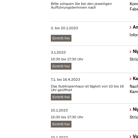
Bitte schauen Sie bei den jeweiligen
Komm
Aufführungsterminen nach
Fabe
Am
2.
bis
20.1.2023
Info
Eintritt frei
Ni
3.1.2023
15:30 bis 17:30 Uhr
Stri
Eintritt frei
Ka
7.1.
bis
16.4.2023
Das Subtropenhaus ist täglich von 10 bis 16
Nach
Uhr geöffnet
Kame
Eintritt frei
Ni
10.1.2023
15:30 bis 17:30 Uhr
Stri
Eintritt frei
Vo
10.1.2023