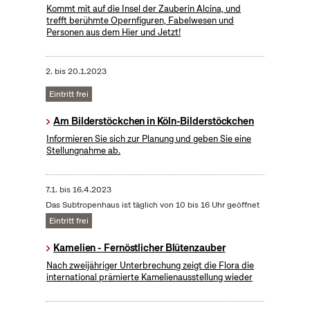
Kommt mit auf die Insel der Zauberin Alcina, und
trefft berühmte Opernfiguren, Fabelwesen und
Personen aus dem Hier und Jetzt!
2.
bis
20.1.2023
Eintritt frei
Am Bilderstöckchen in Köln-Bilderstöckchen
Informieren Sie sich zur Planung und geben Sie eine
Stellungnahme ab.
7.1.
bis
16.4.2023
Das Subtropenhaus ist täglich von 10 bis 16 Uhr geöffnet
Eintritt frei
Kamelien - Fernöstlicher Blütenzauber
Nach zweijähriger Unterbrechung zeigt die Flora die
international prämierte Kamelienausstellung wieder