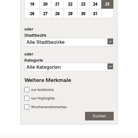
19
20
21
22
23
24
25
26
27
28
29
30
31
oder
Stadtbezirk
oder
Kategorie
Weitere Merkmale
nur kostenlos
nur Highlights
Wochenendvorschau
Suchen