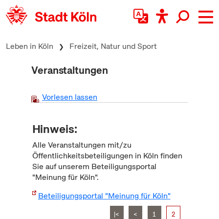
zum Inhalt springen
Leben in Köln
Freizeit, Natur und Sport
Veranstaltungen
Vorlesen lassen
Hinweis:
Alle Veranstaltungen mit/zu
Öffentlichkeitsbeteiligungen in Köln finden
Sie auf unserem Beteiligungsportal
"Meinung für Köln".
Beteiligungsportal "Meinung für Köln"
|<
<
1
2