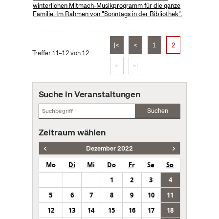
winterlichen Mitmach-Musikprogramm für die ganze
Familie. Im Rahmen von "Sonntags in der Bibliothek".
|<
<
1
2
Treffer 11–12 von 12
>
>|
Suche in Veranstaltungen
Suchen
Zeitraum wählen
Dezember 2022
Mo
Di
Mi
Do
Fr
Sa
So
1
2
3
4
5
6
7
8
9
10
11
12
13
14
15
16
17
18