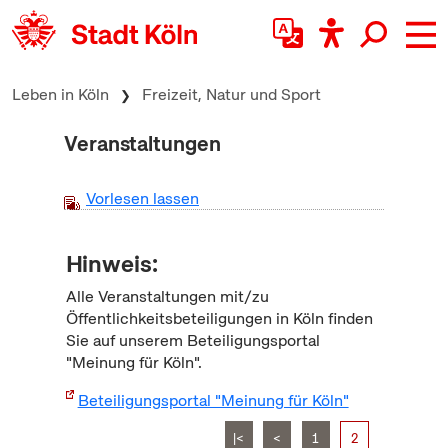
zum Inhalt springen
Leben in Köln
Freizeit, Natur und Sport
Veranstaltungen
Vorlesen lassen
Hinweis:
Alle Veranstaltungen mit/zu
Öffentlichkeitsbeteiligungen in Köln finden
Sie auf unserem Beteiligungsportal
"Meinung für Köln".
Beteiligungsportal "Meinung für Köln"
|<
<
1
2