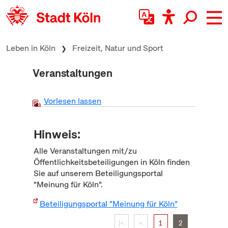
zum Inhalt springen
Leben in Köln
Freizeit, Natur und Sport
Veranstaltungen
Vorlesen lassen
Hinweis:
Alle Veranstaltungen mit/zu
Öffentlichkeitsbeteiligungen in Köln finden
Sie auf unserem Beteiligungsportal
"Meinung für Köln".
Beteiligungsportal "Meinung für Köln"
|<
<
1
2