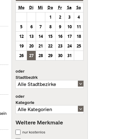
Mo
Di
Mi
Do
Fr
Sa
So
1
2
3
4
5
6
7
8
9
10
11
12
13
14
15
16
17
18
19
20
21
22
23
24
25
26
27
28
29
30
31
oder
Stadtbezirk
oder
Kategorie
sein
Weitere Merkmale
nur kostenlos