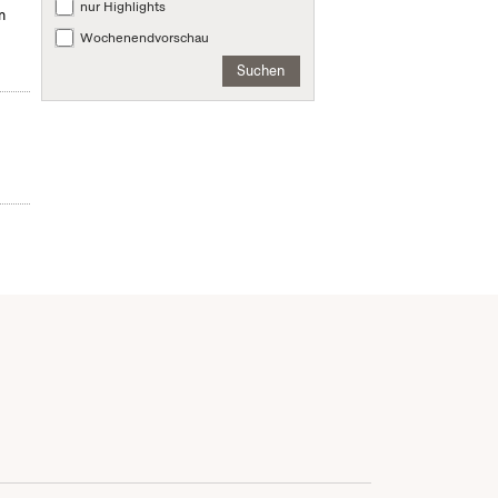
nur Highlights
m
Wochenendvorschau
Suchen