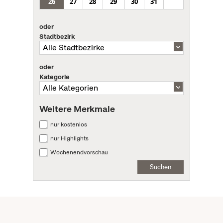
26
27
28
29
30
31
oder
Stadtbezirk
oder
Kategorie
Weitere Merkmale
nur kostenlos
nur Highlights
Wochenendvorschau
Suchen