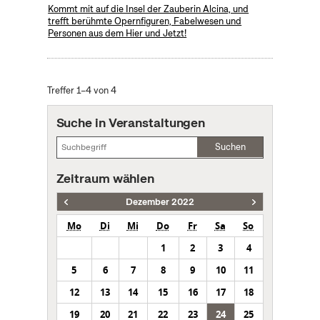
Kommt mit auf die Insel der Zauberin Alcina, und
trefft berühmte Opernfiguren, Fabelwesen und
Personen aus dem Hier und Jetzt!
Treffer 1–4 von 4
Suche in Veranstaltungen
Suchen
Zeitraum wählen
Dezember 2022
Mo
Di
Mi
Do
Fr
Sa
So
1
2
3
4
5
6
7
8
9
10
11
12
13
14
15
16
17
18
19
20
21
22
23
24
25