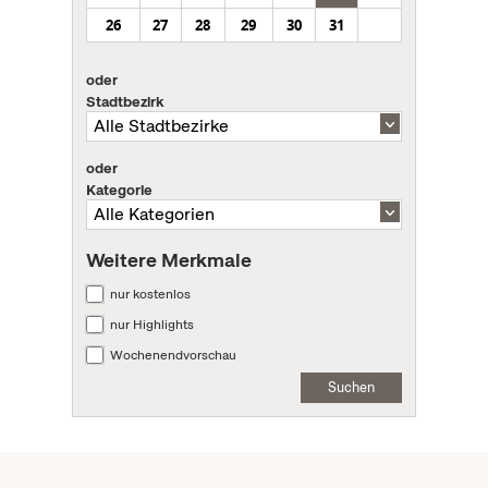
26
27
28
29
30
31
oder
Stadtbezirk
oder
Kategorie
Weitere Merkmale
nur kostenlos
nur Highlights
Wochenendvorschau
Suchen