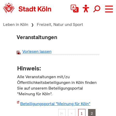
zum Inhalt springen
Leben in Köln
Freizeit, Natur und Sport
Veranstaltungen
Vorlesen lassen
Hinweis:
Alle Veranstaltungen mit/zu
Öffentlichkeitsbeteiligungen in Köln finden
Sie auf unserem Beteiligungsportal
"Meinung für Köln".
Beteiligungsportal "Meinung für Köln"
|<
<
1
2