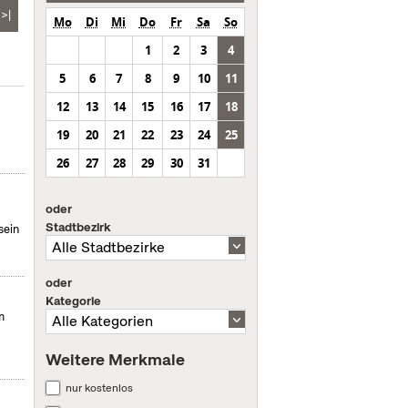
>|
Mo
Di
Mi
Do
Fr
Sa
So
1
2
3
4
5
6
7
8
9
10
11
12
13
14
15
16
17
18
19
20
21
22
23
24
25
26
27
28
29
30
31
oder
Stadtbezirk
sein
oder
Kategorie
m
Weitere Merkmale
nur kostenlos