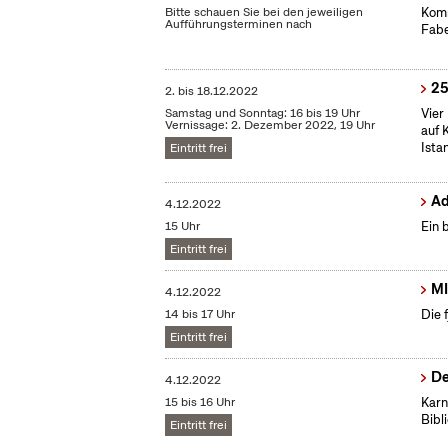
Bitte schauen Sie bei den jeweiligen
Komm
Aufführungsterminen nach
Fabe
25
2.
bis
18.12.2022
Samstag und Sonntag: 16 bis 19 Uhr
Vier
Vernissage: 2. Dezember 2022, 19 Uhr
auf 
Ista
Eintritt frei
Ad
4.12.2022
15 Uhr
Ein 
Eintritt frei
MI
4.12.2022
14 bis 17 Uhr
Die 
Eintritt frei
De
4.12.2022
15 bis 16 Uhr
Karn
Bibl
Eintritt frei