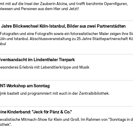
t mit auf die Insel der Zauberin Alcina, und trefft berühmte Opernfiguren,
lwesen und Personen aus dem Hier und Jetzt!
 Jahre Blickwechsel Köln-Istanbul, Bilder aus zwei Partnerstädten
 Fotografen und eine Fotografin sowie ein fotorealistischer Maler zeigen ihre S
Köln und Istanbul. Abschlussveranstaltung zu 25 Jahre Städtepartnerschaft Kö
nbul
ventsandacht im Lindenthaler Tierpark
besonderes Erlebnis mit Lebendtierkrippe und Musik
NT-Workshop am Sonntag
fjmk bastelt und programmiert mit euch in der Zentralbibliothek.
ine Kinderband: "Jeck för Pänz & Co."
evalistische Mitmach-Show für Klein und Groß. Im Rahmen von "Sonntags in d
iothek".