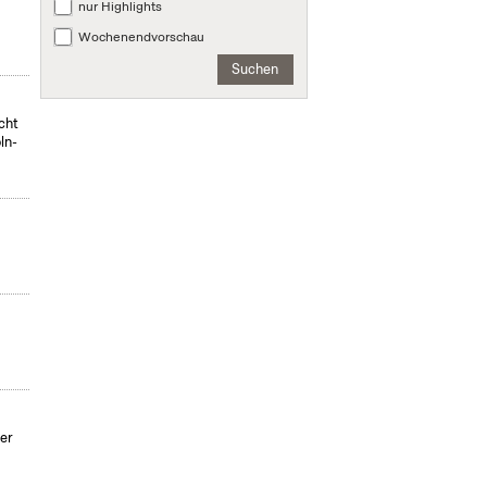
nur Highlights
Wochenendvorschau
Suchen
icht
ln-
er