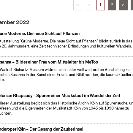
|<
<
1
2
>
zember 2022
üne Moderne. Die neue Sicht auf Pflanzen
Ausstellung "Grüne Moderne. Die neue Sicht auf Pflanzen" blickt zurück in das
e 20. Jahrhundert, eine Zeit technischer Erfindungen und kulturellen Wandels.
sanna – Bilder einer Frau vom Mittelalter bis MeToo
Wallraf-Richartz-Museum widmet sich in der weltweit ersten Ausstellung zur
ischen Susanna in der Kunst einer Erzähl-und Bildtradition, die kaum aktueller 
te.
lonian Rhapsody - Spuren einer Musikstadt im Wandel der Zeit
dieser Ausstellung begibt sich das Historische Archiv Köln auf Spurensuche, u
Wesen und die Eigenheiten der Musikstadt Köln von 1945 bis 1990 näher zu
uchten.
nderoper Köln – Der Gesang der Zauberinsel