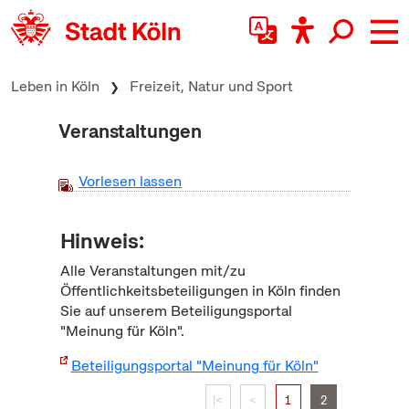
zum Inhalt springen
Leben in Köln
Freizeit, Natur und Sport
Veranstaltungen
Vorlesen lassen
Hinweis:
Alle Veranstaltungen mit/zu
Öffentlichkeitsbeteiligungen in Köln finden
Sie auf unserem Beteiligungsportal
"Meinung für Köln".
Beteiligungsportal "Meinung für Köln"
|<
<
1
2