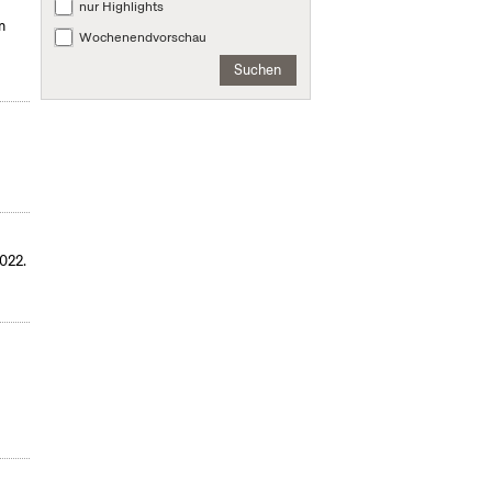
nur Highlights
m
Wochenendvorschau
Suchen
022.