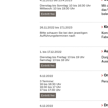
4.11.2022
bis
23.4.2023
Dienstag bis Sonntag: 10 bis 16:30 Uhr
Mit 
Mittwoch: 10 bis 19:30 Uhr
das 
bele
Eintritt frei
Ki
26.11.2022
bis
17.1.2023
Bitte schauen Sie bei den jeweiligen
Komm
Aufführungsterminen nach
Fabe
Au
1.
bis
17.12.2022
Dienstag bis Freitag: 13 bis 19 Uhr
Donj
Samstag: 13 bis 16 Uhr
Auss
Eintritt frei
On
6.12.2022
3 Termine:
Pers
16 bis 16:30 Uhr
16:30 bis 17 Uhr
17 bis 17:30 Uhr
Eintritt frei
Dr
6.12.2022