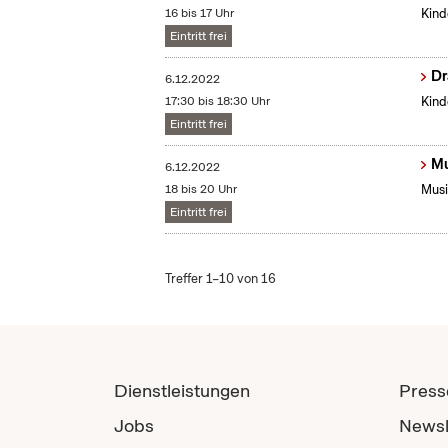
16 bis 17 Uhr
Kind
Eintritt frei
Dr
6.12.2022
17:30 bis 18:30 Uhr
Kind
Eintritt frei
Mu
6.12.2022
18 bis 20 Uhr
Musi
Eintritt frei
Treffer 1–10 von 16
Dienstleistungen
Press
Jobs
Newsl