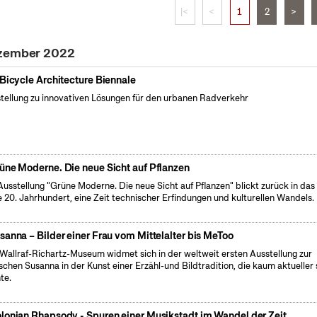
|<
<
1
2
>
ezember 2022
 Bicycle Architecture Biennale
tellung zu innovativen Lösungen für den urbanen Radverkehr
üne Moderne. Die neue Sicht auf Pflanzen
Ausstellung "Grüne Moderne. Die neue Sicht auf Pflanzen" blickt zurück in das
e 20. Jahrhundert, eine Zeit technischer Erfindungen und kulturellen Wandels.
sanna – Bilder einer Frau vom Mittelalter bis MeToo
Wallraf-Richartz-Museum widmet sich in der weltweit ersten Ausstellung zur
ischen Susanna in der Kunst einer Erzähl-und Bildtradition, die kaum aktueller 
te.
lonian Rhapsody - Spuren einer Musikstadt im Wandel der Zeit