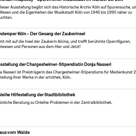
dieser Ausstellung begibt sich das Historische Archiv Köln auf Spurensuche, u
Wesen und die Eigenheiten der Musikstadt Köln von 1945 bis 1990 näher zu
uchten.
nderoper Köln – Der Gesang der Zauberinsel
t mit auf die Insel der Zauberin Alcina, und trefft berühmte Opernfiguren,
lwesen und Personen aus dem Hier und Jetzt!
sstellung der Chargesheimer-Stipendiatin Donja Nasseri
a Nasseri ist Preisträgerin des Chargesheimer-Stipendiums für Medienkunst 2
tellung ihrer Werke in der artothek, Köln.
leihe Hilfestellung der Stadtbibliothek
önliche Beratung zu Onleihe-Problemen in der Zentralbibliothek.
aus vom Walde