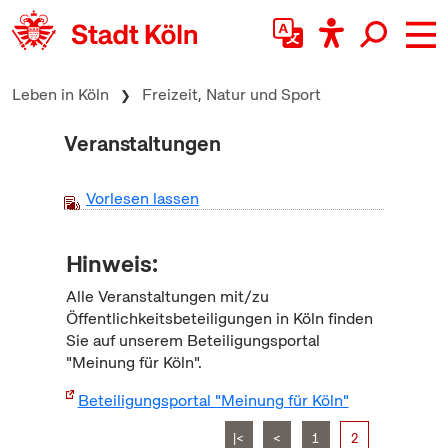
zum Inhalt springen
Leben in Köln
Freizeit, Natur und Sport
Veranstaltungen
Vorlesen lassen
Hinweis:
Alle Veranstaltungen mit/zu
Öffentlichkeitsbeteiligungen in Köln finden
Sie auf unserem Beteiligungsportal
"Meinung für Köln".
Beteiligungsportal "Meinung für Köln"
|<
<
1
2