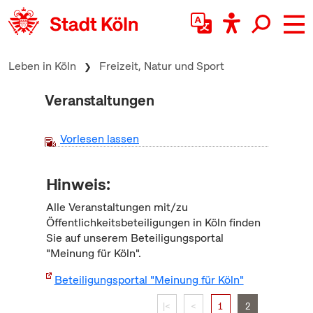
zum Inhalt springen
Leben in Köln
Freizeit, Natur und Sport
Veranstaltungen
Vorlesen lassen
Hinweis:
Alle Veranstaltungen mit/zu
Öffentlichkeitsbeteiligungen in Köln finden
Sie auf unserem Beteiligungsportal
"Meinung für Köln".
Beteiligungsportal "Meinung für Köln"
|<
<
1
2