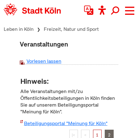
zum Inhalt springen
Leben in Köln
Freizeit, Natur und Sport
Veranstaltungen
Vorlesen lassen
Hinweis:
Alle Veranstaltungen mit/zu
Öffentlichkeitsbeteiligungen in Köln finden
Sie auf unserem Beteiligungsportal
"Meinung für Köln".
Beteiligungsportal "Meinung für Köln"
|<
<
1
2