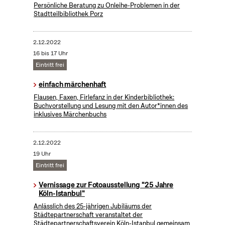
Persönliche Beratung zu Onleihe-Problemen in der
Stadtteilbibliothek Porz
2.12.2022
16 bis 17 Uhr
Eintritt frei
einfach märchenhaft
Flausen, Faxen, Firlefanz in der Kinderbibliothek:
Buchvorstellung und Lesung mit den Autor*innen des
inklusives Märchenbuchs
2.12.2022
19 Uhr
Eintritt frei
Vernissage zur Fotoausstellung "25 Jahre
Köln-Istanbul"
Anlässlich des 25-jährigen Jubiläums der
Städtepartnerschaft veranstaltet der
Städtepartnerschaftsverein Köln-Istanbul gemeinsam