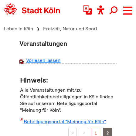
zum Inhalt springen
Leben in Köln
Freizeit, Natur und Sport
Veranstaltungen
Vorlesen lassen
Hinweis:
Alle Veranstaltungen mit/zu
Öffentlichkeitsbeteiligungen in Köln finden
Sie auf unserem Beteiligungsportal
"Meinung für Köln".
Beteiligungsportal "Meinung für Köln"
|<
<
1
2