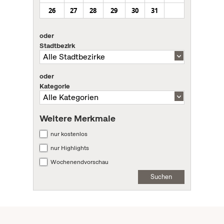
26
27
28
29
30
31
oder
Stadtbezirk
oder
Kategorie
Weitere Merkmale
nur kostenlos
nur Highlights
Wochenendvorschau
Suchen