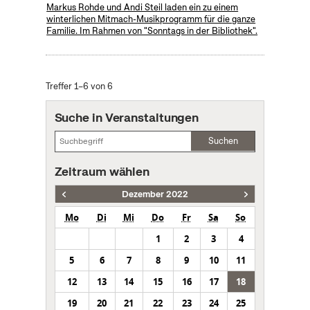
Markus Rohde und Andi Steil laden ein zu einem
winterlichen Mitmach-Musikprogramm für die ganze
Familie. Im Rahmen von "Sonntags in der Bibliothek".
Treffer 1–6 von 6
Suche in Veranstaltungen
Suchen
Zeitraum wählen
Dezember 2022
Mo
Di
Mi
Do
Fr
Sa
So
1
2
3
4
5
6
7
8
9
10
11
12
13
14
15
16
17
18
19
20
21
22
23
24
25